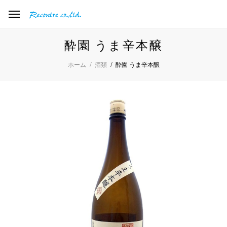
酔園 うま辛本醸
酔園 うま辛本醸
ホーム
酒類