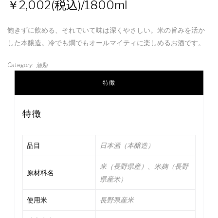
2,002(税込)/1800ml
飽きずに飲める、それでいて味は深くやさしい。米の旨みを活か
した本醸造。冷でも燗でもオールマイティに楽しめるお酒です。
Category
酒類
特徴
特徴
品目
日本酒（本醸造）
米（長野県産）、米麹（長野
原材料名
県産米）
使用米
長野県産米